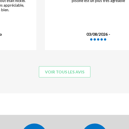
ut était nickel.
piscine est un plus très agréable
ès appréciable,
 bien.
go
03/08/2026 -
VOIR TOUS LES AVIS