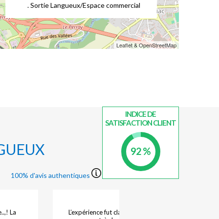
. Sortie Langueux/Espace commercial
Leaflet & OpenStreetMap
INDICE DE
SATISFACTION CLIENT
NGUEUX
92 %
100% d'avis authentiques
.,! La
L’expérience fut clairement gâchée par la présence de