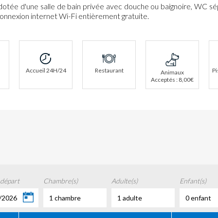
dotée d'une salle de bain privée avec douche ou baignoire, WC sé
connexion internet Wi-Fi entièrement gratuite.
Accueil 24H/24
Restaurant
Pi
Animaux
Acceptés : 8,00€
 départ
Chambre(s)
Adulte(s)
Enfant(s)
/2026
1 chambre
1 adulte
0 enfant