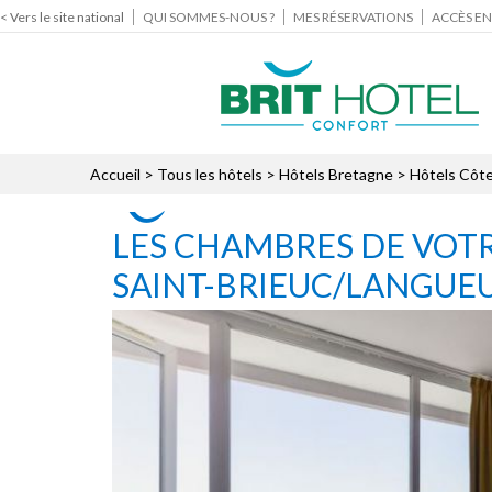
< Vers le site national
QUI SOMMES-NOUS ?
MES RÉSERVATIONS
ACCÈS EN
Accueil
>
Tous les hôtels
>
Hôtels Bretagne
>
Hôtels Côte
LES CHAMBRES DE VOTR
SAINT-BRIEUC/LANGUE