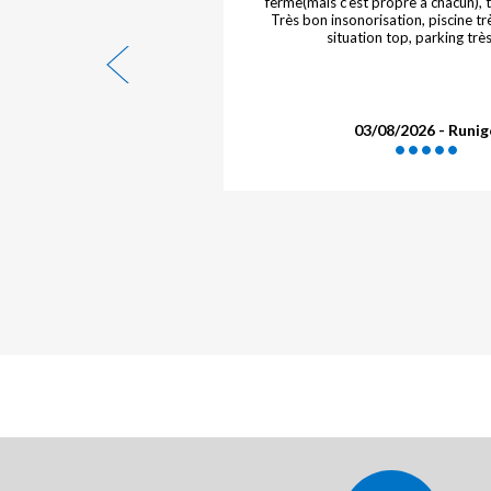
i n'est pas bon
ferme(mais c'est propre à chacun), to
Très bon insonorisation, piscine tr
situation top, parking très
- Jérôme
03/08/2026 - Runi