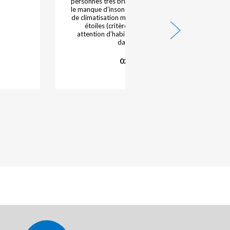
personnes très bruyantes à côté de notre chambre et
le manque d’insonorisation des chambres. Le manque
de climatisation m’a également étonnée pour un trois
étoiles (critère auquel je ne prête même plus
attention d’habitude car toujours présente même
dans les deux étoiles).
02/08/2026 - Mary