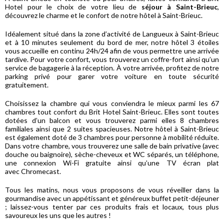
Hotel pour le choix de votre lieu de
séjour à Saint-Brieuc
,
découvrez le charme et le confort de notre hôtel à Saint-Brieuc.
Idéalement situé dans la zone d’activité de Langueux à Saint-Brieuc
et à 10 minutes seulement du bord de mer, notre hôtel 3 étoiles
vous accueille en continu 24h/24 afin de vous permettre une arrivée
tardive. Pour votre confort, vous trouverez un coffre-fort ainsi qu’un
service de bagagerie à la réception. À votre arrivée, profitez de notre
parking privé pour garer votre voiture en toute sécurité
gratuitement.
Choisissez la chambre qui vous conviendra le mieux parmi les 67
chambres tout confort du Brit Hotel Saint-Brieuc. Elles sont toutes
dotées d’un balcon et vous trouverez parmi elles 8 chambres
familiales ainsi que 2 suites spacieuses. Notre hôtel à Saint-Brieuc
est également doté de 3 chambres pour personne à mobilité réduite.
Dans votre chambre, vous trouverez une salle de bain privative (avec
douche ou baignoire), sèche-cheveux et WC séparés, un téléphone,
une connexion Wi-Fi gratuite ainsi qu’une TV écran plat
avec Chromecast.
Tous les matins, nous vous proposons de vous réveiller dans la
gourmandise avec un appétissant et généreux buffet petit-déjeuner
; laissez-vous tenter par ces produits frais et locaux, tous plus
savoureux les uns que les autres !